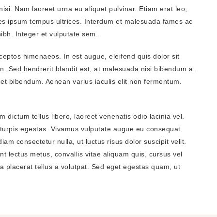
nisi. Nam laoreet urna eu aliquet pulvinar. Etiam erat leo,
ices ipsum tempus ultrices. Interdum et malesuada fames ac
ibh. Integer et vulputate sem.
nceptos himenaeos. In est augue, eleifend quis dolor sit
n. Sed hendrerit blandit est, at malesuada nisi bibendum a.
met bibendum. Aenean varius iaculis elit non fermentum.
m dictum tellus libero, laoreet venenatis odio lacinia vel.
 turpis egestas. Vivamus vulputate augue eu consequat
m consectetur nulla, ut luctus risus dolor suscipit velit.
 lectus metus, convallis vitae aliquam quis, cursus vel
ta placerat tellus a volutpat. Sed eget egestas quam, ut