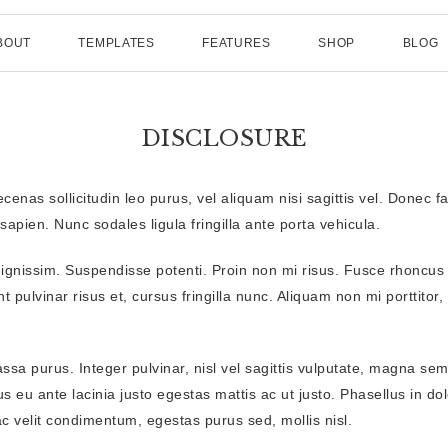
BOUT
TEMPLATES
FEATURES
SHOP
BLOG
CUSTOM CATEGORY
TYPOGRAPHY
CART
DISCLOSURE
CATEGORY INDEX
COLUMNS PAGE
CHECKOUT
LANDING PAGE
PRICING TABLE
MY ACCOUNT
cenas sollicitudin leo purus, vel aliquam nisi sagittis vel. Donec
 sapien. Nunc sodales ligula fringilla ante porta vehicula.
PORTFOLIO
 dignissim. Suspendisse potenti. Proin non mi risus. Fusce rhoncus 
LAYOUTS
CONTEN
 pulvinar risus et, cursus fringilla nunc. Aliquam non mi porttitor, i
SIDEBA
massa purus. Integer pulvinar, nisl vel sagittis vulputate, magna se
FULL W
s eu ante lacinia justo egestas mattis ac ut justo. Phasellus in dol
ac velit condimentum, egestas purus sed, mollis nisl.