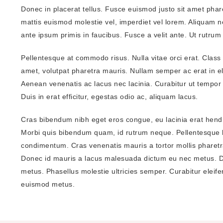
Donec in placerat tellus. Fusce euismod justo sit amet pharet
mattis euismod molestie vel, imperdiet vel lorem. Aliquam 
ante ipsum primis in faucibus. Fusce a velit ante. Ut rutru
Pellentesque at commodo risus. Nulla vitae orci erat. Class 
amet, volutpat pharetra mauris. Nullam semper ac erat in el
Aenean venenatis ac lacus nec lacinia. Curabitur ut tempor 
Duis in erat efficitur, egestas odio ac, aliquam lacus.
Cras bibendum nibh eget eros congue, eu lacinia erat hendrerit
Morbi quis bibendum quam, id rutrum neque. Pellentesque h
condimentum. Cras venenatis mauris a tortor mollis pharetra.
Donec id mauris a lacus malesuada dictum eu nec metus. Don
metus. Phasellus molestie ultricies semper. Curabitur eleife
euismod metus.