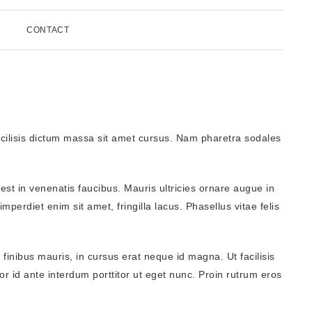
CONTACT
 facilisis dictum massa sit amet cursus. Nam pharetra sodales
est in venenatis faucibus. Mauris ultricies ornare augue in
T//SIDEBAR
mperdiet enim sit amet, fringilla lacus. Phasellus vitae felis
R//CONTENT
m finibus mauris, in cursus erat neque id magna. Ut facilisis
IDTH
or id ante interdum porttitor ut eget nunc. Proin rutrum eros