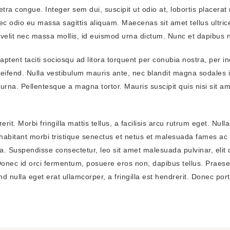
ra congue. Integer sem dui, suscipit ut odio at, lobortis placerat 
nec odio eu massa sagittis aliquam. Maecenas sit amet tellus ultr
m velit nec massa mollis, id euismod urna dictum. Nunc et dapibus n
aptent taciti sociosqu ad litora torquent per conubia nostra, per i
eifend. Nulla vestibulum mauris ante, nec blandit magna sodales i
urna. Pellentesque a magna tortor. Mauris suscipit quis nisi sit a
. Morbi fringilla mattis tellus, a facilisis arcu rutrum eget. Nulla
abitant morbi tristique senectus et netus et malesuada fames ac
 Suspendisse consectetur, leo sit amet malesuada pulvinar, elit dia
ec id orci fermentum, posuere eros non, dapibus tellus. Praesent
nd nulla eget erat ullamcorper, a fringilla est hendrerit. Donec por